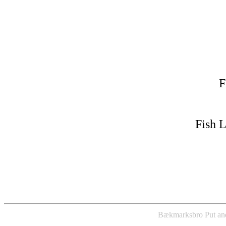
F
Fish L
Bækmarksbro Put an