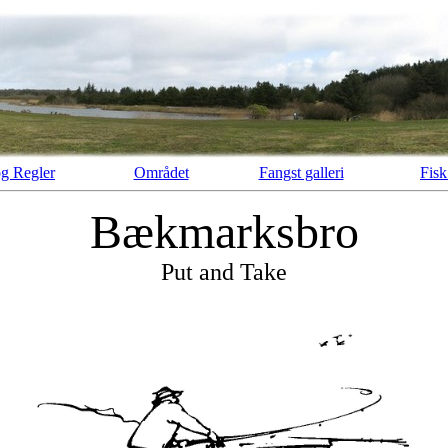
og Regler
Området
Fangst galleri
Fisk
Bækmarksbro
Put and Take