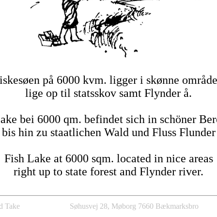
iskesøen på 6000 kvm. ligger i skønne område
lige op til statsskov samt Flynder å.
ake bei 6000 qm. befindet sich in schöner Be
bis hin zu staatlichen Wald und Fluss Flunder
Fish Lake at 6000 sqm. located in nice areas
right up to state forest and Flynder river.
d Take
Søhusvej 28, Møborg 7660 Bækmarksbro